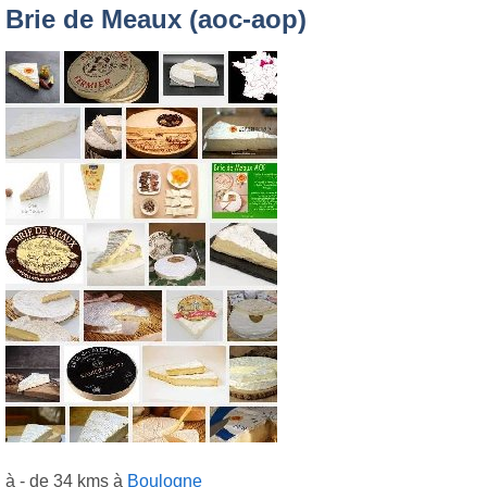
Brie de Meaux (aoc-aop)
à - de 34 kms à
Boulogne