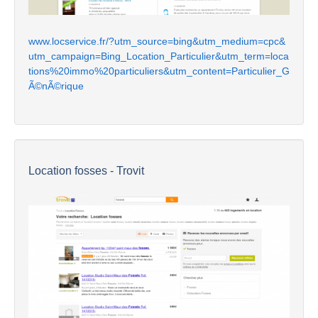
www.locservice.fr/?utm_source=bing&utm_medium=cpc&
utm_campaign=Bing_Location_Particulier&utm_term=loca
tions%20immo%20particuliers&utm_content=Particulier_G
Ã©nÃ©rique
Location fosses - Trovit