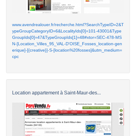
www.avendrealouer.fr/recherche.html?SearchTypeID=2&T
ypeGroupCategoryID=6&LocalityIds[0]=101-43001&Type
GroupIds[0]=47&TypeGroupIds[1]=48#xtor=SEC-478-MS
N-[Location_Villes_95_VAL-D'OISE_Fosses_location-gen
erique]-[{creative}]-S-[location%20fosses]&utm_medium=
cpc
Location appartement à Saint-Maur-des...